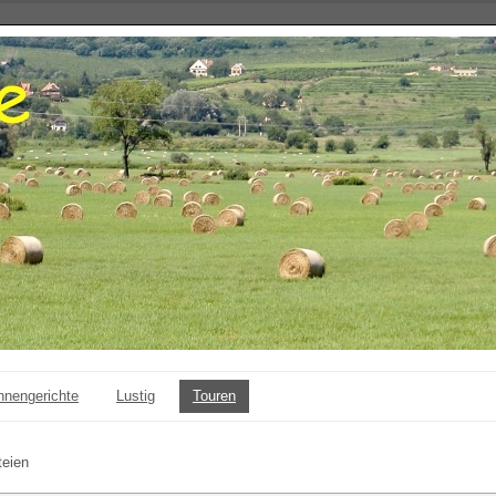
nnengerichte
Lustig
Touren
eien