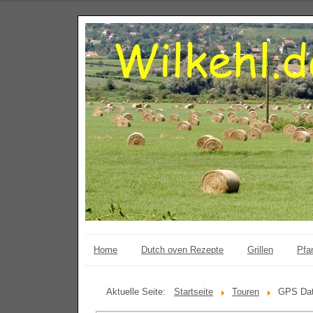
Home
Dutch oven Rezepte
Grillen
Pfa
Aktuelle Seite:
Startseite
Touren
GPS Dat