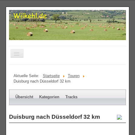
Toggle
Navigation
Home
Aktuelle Seite:
Startseite
Touren
Dutch oven Rezepte
Duisburg nach Düsseldorf 32 km
Grillen
Übersicht
Kategorien
Tracks
Pfannengerichte
Lustig
Duisburg nach Düsseldorf 32 km
Touren