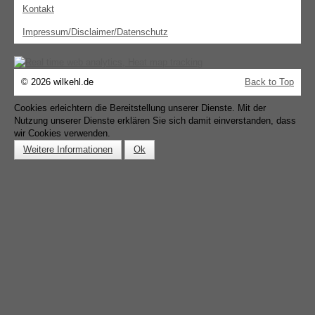
Kontakt
Impressum/Disclaimer/Datenschutz
© 2026 wilkehl.de
Back to Top
Cookies erleichtern die Bereitstellung unserer Dienste. Mit der
Nutzung unserer Dienste erklären Sie sich damit einverstanden, dass
wir Cookies verwenden.
Weitere Informationen
Ok